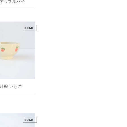
とアップルパイ
汁椀 いちご