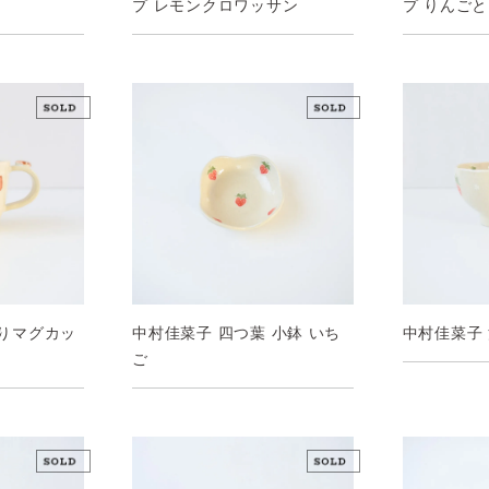
プ レモンクロワッサン
プ りんご
中村佳菜子 
くりマグカッ
中村佳菜子 四つ葉 小鉢 いち
ご