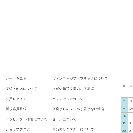
カートを見る
ヴィンテージファブリックについて
日
月
支払
・
配送について
お買い物頂く際のご注意点
会員ログイン
キャンセルについて
2
3
新規会員登録
当店からのメールが届かない場合
9
10
16
17
ラッピング・梱包について
セールについて
23
24
具
ショップブログ
商品のリクエストについて
30
31