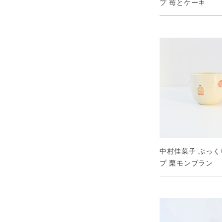
プ 苺とケーキ
中村佳菜子 ぷっ
プ 栗モンブラン