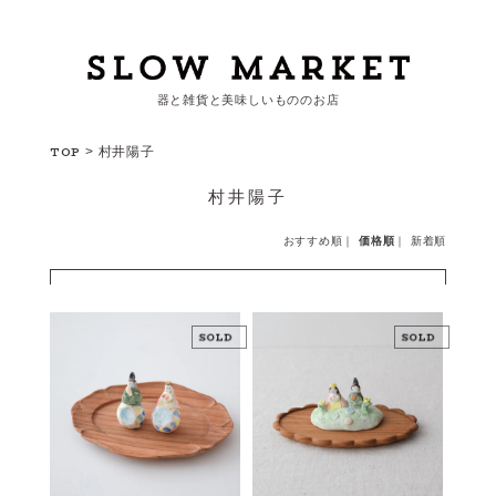
器と雑貨と美味しいもののお店
カートを見る
TOP
>
村井陽子
村井陽子
カテゴリーから探す
おすすめ順
｜
価格順
｜
新着順
作家・ブランドから探す
支払
・
配送について
会員登録
ログイン
お問い合わせ
ショップからのお知らせ