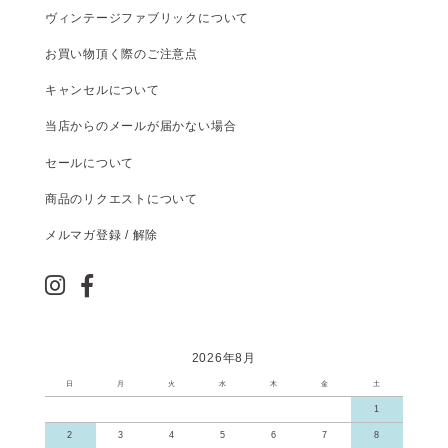
ヴィンテージファブリックについて
お買い物頂く際のご注意点
キャンセルについて
当店からのメールが届かない場合
セールについて
商品のリクエストについて
メルマガ登録 / 解除
2026年8月
日
月
火
水
木
金
土
1
2
3
4
5
6
7
8