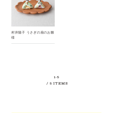
村井陽子 うさぎの扇のお雛
様
1-5
/ 5 ITEMS