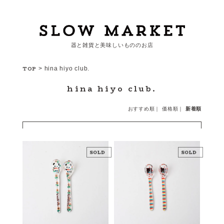
器と雑貨と美味しいもののお店
カートを見る
TOP
>
hina hiyo club.
hina hiyo club.
カテゴリーから探す
おすすめ順
｜
価格順
｜
新着順
作家・ブランドから探す
支払
・
配送について
会員登録
ログイン
お問い合わせ
ショップからのお知らせ